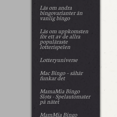
Läs om andra
bingovarianter än
vanlig bingo
Läs om uppkomsten
för ett av de allra
populäraste
lotterispelen
Lotteryuniverse
Mac Bingo – såhär
funkar det
MamaMia Bingo
Slots - Spelautomater
på nätet
MamMia Bingo