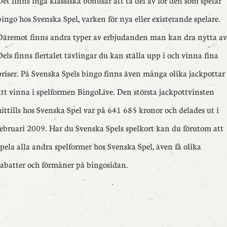
Det finns inga klassiska bonusar att ta del av för den som spelar
bingo hos Svenska Spel, varken för nya eller existerande spelare.
Däremot finns andra typer av erbjudanden man kan dra nytta av
Dels finns flertalet tävlingar du kan ställa upp i och vinna fina
priser. På Svenska Spels bingo finns även många olika jackpottar
att vinna i spelformen BingoLive. Den största jackpottvinsten
hittills hos Svenska Spel var på 641 685 kronor och delades ut i
februari 2009. Har du Svenska Spels spelkort kan du förutom att
spela alla andra spelformer hos Svenska Spel, även få olika
rabatter och förmåner på bingosidan.