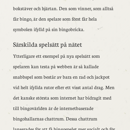
bokstäver och hjärtan. Den som vinner, som alltså
får bingo, är den spelare som först får hela
symbolen ifylld på sin bingobricka.
Särskilda spelsätt på nätet
Ytterligare ett exempel på nya spelsätt som
spelaren kan testa på webben är så kallade
snabbspel som består av bara en rad och jackpot
vid helt ifyllda rutor efter ett visst antal drag. Men
det kanske största som internet har bidragit med
till bingovärlden är de internetbaserade
bingohallarnas chattrum. Dessa chattrum
lanserades för att få bingospelet mer socialt och för