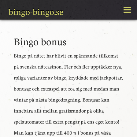
bingo-bingo.se
Bingo bonus
Bingo på nätet har blivit en spännande tillkomst
på svenska nätcasinon. Fler och fler upptäcker nya,
roliga varianter av bingo, kryddade med jackpottar,
bonusar och extraspel att roa sig med medan man
väntar på nästa bingodragning. Bonusar kan
innebära allt mellan gratisrundor på olika
spelautomater till extra pengar på ens eget konto!
Man kan tjäna upp till 400 % i bonus på vissa